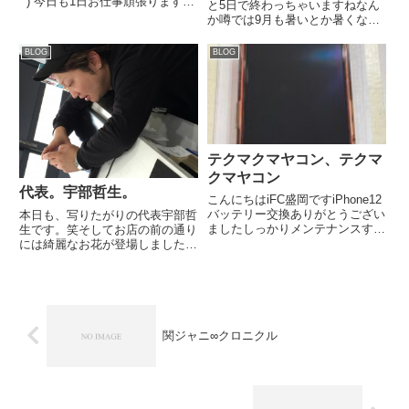
´`) 今日も1日お仕事頑張ります( ˊ
と5日で終わっちゃいますねなん
꒳ˋ ) iPhone等でお困りの事ありま
か噂では9月も暑いとか暑くない
したらお気軽にifc盛岡店にご相
とか言われているようですが季節
談ください.*･ﾟ(*º∀º*).ﾟ･*. 各種
ズレちゃうんですかねiPhoneSE3
BLOG
BLOG
お問い...
の買取ありがとうございます
✨SE第3世代も買取強化中です
【本日の管理人Aの独り言...
テクマクマヤコン、テクマ
クマヤコン
代表。宇部哲生。
こんにちはiFC盛岡ですiPhone12
バッテリー交換ありがとうござい
本日も、写りたがりの代表宇部哲
ましたしっかりメンテナンスする
生です。笑そしてお店の前の通り
と長持ちします【本日の管理人A
には綺麗なお花が登場しました！
の独り言】管理人Aは昔はわりと
春ですね〜ヾ(＠°▽°＠)ﾉ日向ぼっ
派手めな格好が好きでしたがここ
こがしたい今日この頃。さて、本
3年で洋服等総入れ替えをして今
日もifc盛岡店元気に営業致して
は地味目ですしかし総...
おります‼︎なにかお困りのことが
ありましたらお気軽に...
関ジャニ∞クロニクル