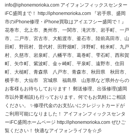
info@iphonemorioka.com アイフォンフィックスセンター
iFC盛岡まで！ http://iphonemorioka.com 『岩手県、盛岡
市のiPhone修理・iPhone買取はアイエフシー盛岡で！』
花巻市、北上市、奥州市、一関市、滝沢市、岩手町、一戸
市、二戸市、宮古市、大船渡市、釜石市、陸前高田市、山
田町、野田村、普代村、田野畑町、洋野町、軽米町、九戸
村、久慈市、岩泉町、八幡平市、葛巻町、雫石町、西和賀
町、矢巾町、紫波町、金ヶ崎町、平泉町、遠野市、住田
町、大槌町、青森県 八戸市、青森市、秋田県 秋田市、
横手市、大仙市 宮城県 福島県 山形県など県外からの
お客様もお待ちしております！ 郵送修理、出張修理(盛岡
市以外要相談)も行っております。何でもお気軽にご相談
ください。 ✨修理代金のお支払いにクレジットカードが
ご利用可能になりました！ アイフォンフィックスセンタ
ーiFC盛岡ホームページ http://iphonemorioka.com ぜひご
覧ください！ 快適なアイフォンライフを☆彡