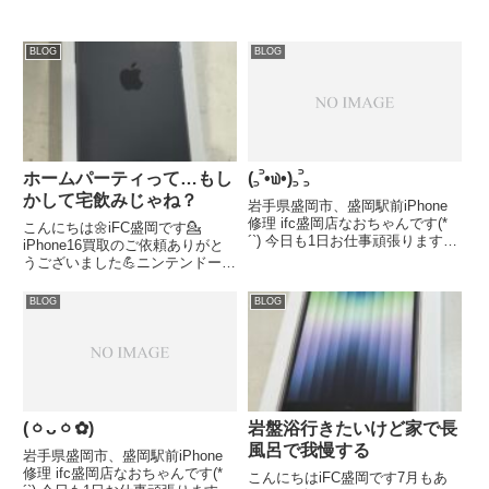
BLOG
BLOG
ホームパーティって…もし
(꜆꜄•௰•)꜆꜄꜆
かして宅飲みじゃね？
岩手県盛岡市、盛岡駅前iPhone
修理 ifc盛岡店なおちゃんです(*
こんにちは🌼iFC盛岡です💁
´`) 今日も1日お仕事頑張ります( ˊ
iPhone16買取のご依頼ありがと
꒳ˋ ) iPhone等でお困りの事ありま
うございました💪ニンテンドース
したらお気軽にifc盛岡店にご相
イッチジョイコンが認識されな
談ください.*･ﾟ(*º∀º*).ﾟ･*. 各種
い・反応しないとお困りのお客様
BLOG
BLOG
お問い...
修理のご依頼ありがとうございま
した💪iPhone13スピーカークリ
ーニング内部クリーニン...
(ㆁᴗㆁ✿︎)
岩盤浴行きたいけど家で長
風呂で我慢する
岩手県盛岡市、盛岡駅前iPhone
修理 ifc盛岡店なおちゃんです(*
こんにちはiFC盛岡です7月もあ