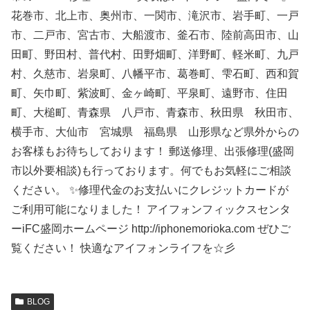
花巻市、北上市、奥州市、一関市、滝沢市、岩手町、一戸
市、二戸市、宮古市、大船渡市、釜石市、陸前高田市、山
田町、野田村、普代村、田野畑町、洋野町、軽米町、九戸
村、久慈市、岩泉町、八幡平市、葛巻町、雫石町、西和賀
町、矢巾町、紫波町、金ヶ崎町、平泉町、遠野市、住田
町、大槌町、青森県 八戸市、青森市、秋田県 秋田市、
横手市、大仙市 宮城県 福島県 山形県など県外からの
お客様もお待ちしております！ 郵送修理、出張修理(盛岡
市以外要相談)も行っております。何でもお気軽にご相談
ください。 ✨修理代金のお支払いにクレジットカードが
ご利用可能になりました！ アイフォンフィックスセンタ
ーiFC盛岡ホームページ http://iphonemorioka.com ぜひご
覧ください！ 快適なアイフォンライフを☆彡
BLOG