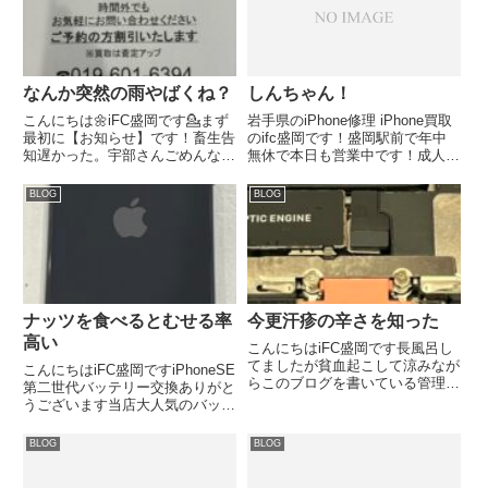
なんか突然の雨やばくね？
しんちゃん！
こんにちは🌼iFC盛岡です💁まず
岩手県のiPhone修理 iPhone買取
最初に【お知らせ】です！畜生告
のifc盛岡です！盛岡駅前で年中
知遅かった。宇部さんごめんなさ
無休で本日も営業中です！成人し
い。iPhone16買取のご依頼あり
てもドラえもんとしんちゃんの映
がとうございました💪iPhoneSE
画はすばらしく泣けますね〜〜
BLOG
BLOG
第二世代充電できないとお困りの
（；＿；）これちょーみたい、多
お客様ドックコネクター交換の修
分観に行く（；＿；）いや、ガチ
理のご依頼ありが...
でドラえもんとしん...
ナッツを食べるとむせる率
今更汗疹の辛さを知った
高い
こんにちはiFC盛岡です長風呂し
てましたが貧血起こして涼みなが
こんにちはiFC盛岡ですiPhoneSE
らこのブログを書いている管理人
第二世代バッテリー交換ありがと
Aです危なかったやiPhoneXRド
うございます当店大人気のバッテ
ックコネクター交換ありがとうご
リー交換いつでもおまかせくださ
ざいました✨即日対応可能です
い✨【本日の管理人Aの独り言】
BLOG
BLOG
【本日の管理人Aの独り言】ポテ
なんだか久々にサーティワンのア
チなどの袋入りのお菓子っ...
イスが食べたいと思った管理人A