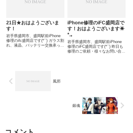
ですちなみにポッピン...
21日★おはようございま
iPhone修理のiFC盛岡店で
す！
す！おはようございます☀︎
*.｡
岩手県盛岡市、盛岡駅前iPhone
修理のifc盛岡店です(*´`) ガラス割
岩手県盛岡市、盛岡駅前iPhone
れ、液晶、バッテリー交換承って
修理のiFC盛岡店です(*´`) 昨日も
ますd(˙꒳ ˙* )iPhone4 iPhone4s
修理のご依頼・様々なお問い合わ
iPhone5 iPhone5c iPhone5s
せ誠にありがとうございます！本
iPhone6 iPhon...
日も宜しくお願い致します(*ᴗˬᴗ)⁾
☆*°新型コロナウイルス対策の為
入店時はマスク着用・手のアルコ
ール消...
風邪
銀魂
コメント