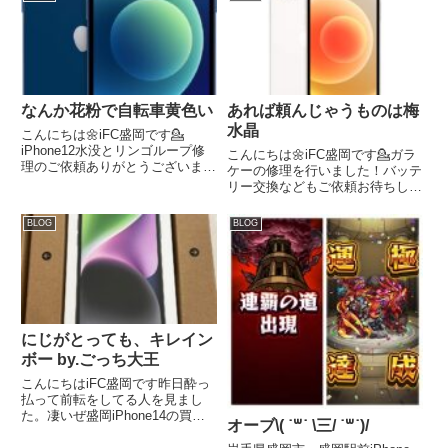
なんか花粉で自転車黄色い
あれば頼んじゃうものは梅
水晶
こんにちは🌼iFC盛岡です💁
iPhone12水没とリンゴループ修
こんにちは🌼iFC盛岡です💁ガラ
理のご依頼ありがとうございまし
ケーの修理を行いました！バッテ
た💪1台で複数の修理のご依頼大
リー交換などもご依頼お待ちして
歓迎です🌱【本日の管理人Aの独
おります💪iPhone12画面割れ修
り言】なんだか寒くなったり暖か
理ご依頼ありがとうございます💪
BLOG
BLOG
くなったりと気候が不安定ですね
【本日の管理人Aの独り言】ラン
ー💭花粉症やら風邪やら年度...
チで焼肉ヤマトに来てみた管理人
Aです‎🥩ちなみにぼっ...
にじがとっても、キレイン
ボー by.ごっち大王
こんにちはiFC盛岡です昨日酔っ
払って前転をしてる人を見まし
た。凄いぜ盛岡iPhone14の買取
オーブ\( ˙꒳​˙ \三/ ˙꒳​˙)/
ありがとうございました✨ジャン
ク品も高価買取中です【本日の管