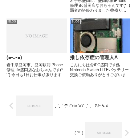
岩手県盛岡市、盛岡駅前iPhone
理人Aの独り言】この前初めて知
修理 ifc盛岡店なおちゃんです(*´`)
ったんですけどたまごっちの本体
覇者の塔終わりました😆残りは
って初期から現在まででな...
玉楼のみ！玉楼はゆっくりやろう
かなと思います(:3_ヽ)_ゆっくり
BLOG
BLOG
集めてたカインも昨日やっと終わ
りました😊次終わるのは帝釈天
なので早く...
(๑•᎑•๑)
推し依存症の管理人A
岩手県盛岡市、盛岡駅前iPhone
こんにちは🌼iFC盛岡です💁
修理 ifc盛岡店なおちゃんです(*
Nintendo Switch LITEバッテリー
´`) 今日も1日お仕事頑張ります( ˊ
交換ご依頼ありがとうございます
꒳ˋ ) iPhone等でお困りの事ありま
💪最近ニンテンドースイッチやス
したらお気軽にifc盛岡店にご相
イッチライトのバッテリー交換の
談ください.*･ﾟ(*º∀º*).ﾟ･*. 各種
ご依頼を多く頂いております！外
お問い...
に持ち出すことが多い方はぜひ交
換してみてく...
⋰⋰ ☂ ꒰´•௰•`๑꒱⋱⋱…ｱﾒ~↯↯
( ˙³˙ )