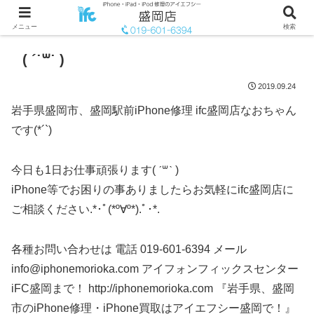
メニュー
検索
( ´˙꒳˙ )
2019.09.24
岩手県盛岡市、盛岡駅前iPhone修理 ifc盛岡店なおちゃん
です(*´`)
今日も1日お仕事頑張ります( ˊ꒳ˋ )
iPhone等でお困りの事ありましたらお気軽にifc盛岡店に
ご相談ください.*･ﾟ(*º∀º*).ﾟ･*.
各種お問い合わせは 電話 019-601-6394 メール
info@iphonemorioka.com アイフォンフィックスセンター
iFC盛岡まで！ http://iphonemorioka.com 『岩手県、盛岡
市のiPhone修理・iPhone買取はアイエフシー盛岡で！』