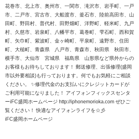
花巻市、北上市、奥州市、一関市、滝沢市、岩手町、一戸
市、二戸市、宮古市、大船渡市、釜石市、陸前高田市、山
田町、野田村、普代村、田野畑町、洋野町、軽米町、九戸
村、久慈市、岩泉町、八幡平市、葛巻町、雫石町、西和賀
町、矢巾町、紫波町、金ヶ崎町、平泉町、遠野市、住田
町、大槌町、青森県 八戸市、青森市、秋田県 秋田市、
横手市、大仙市 宮城県 福島県 山形県など県外からの
お客様もお待ちしております！ 郵送修理、出張修理(盛岡
市以外要相談)も行っております。何でもお気軽にご相談
ください。 ✨修理代金のお支払いにクレジットカードが
ご利用可能になりました！ アイフォンフィックスセンタ
ーiFC盛岡ホームページ http://iphonemorioka.com ぜひご
覧ください！ 快適なアイフォンライフを☆彡
iFC盛岡ホームページ