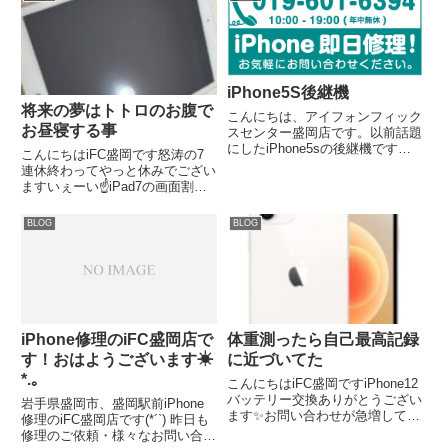
iPhone5S後継機
将来の夢はトトロのお腹で
こんにちは、アイフォンフィック
お昼寝する事
スセンター盛岡店です。以前話題
にしたiPhone5sの後継機ですが
こんにちはiFC盛岡です怒涛の7
いろいろと噂が増えてきています
連休終わってやっと休みでござい
ね。名前はiPhone5seになるとか
ますいぇーい☝️iPad7の画面割れ
性能は6s並みになるとか…そし
修理のご依頼ありがとうございま
て発売日に関しても具体的な日付
した✨ピカピカです！【本日の管
BLOG
BLOG
が出てきているの...
理人Aの独り言】なんだか急にジ
ブリが新作出てましたね！ジブリ
が新作出すと夏を感じる...
iPhone修理のiFC盛岡店で
体重測ったら自己最高記録
す！おはようございます☀︎
に近づいてた
*.｡
こんにちはiFC盛岡ですiPhone12
バッテリー交換ありがとうござい
岩手県盛岡市、盛岡駅前iPhone
ます✨お問い合わせが急増してお
修理のiFC盛岡店です(*´`) 昨日も
りますお早めにご連絡いただくの
修理のご依頼・様々なお問い合わ
がおすすめです✨もちろん即日交