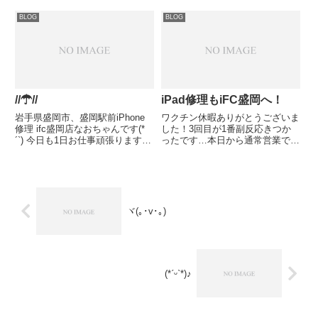
せ誠にありがとうございます！本
換可能です【本日の管理人Aの独
日も宜しくお願い致します(*ᴗˬᴗ)⁾
BLOG
BLOG
り言】宇部さんも体調を崩したら
☆*°新型コロナウイルス対策の為
しいですね昼は暑いし...
入店時はマスク着用・手のアルコ
ール消...
//☂ //
iPad修理もiFC盛岡へ！
岩手県盛岡市、盛岡駅前iPhone
ワクチン休暇ありがとうございま
修理 ifc盛岡店なおちゃんです(*
した！3回目が1番副反応きつか
´`) 今日も1日お仕事頑張ります( ˊ
ったです…本日から通常営業で
꒳ˋ ) iPhone等でお困りの事ありま
す！早速iPad mini5 画面修理
したらお気軽にifc盛岡店にご相
iPhone8 水没修理ありがとうござ
談ください.*･ﾟ(*º∀º*).ﾟ･*. 各種
います！岩手県盛岡市のiPhone
お問い...
修理iPhone買取のiFC盛岡です！
液晶...
ヾ(｡･v･｡)
(*ˊᵕˋ*)♪