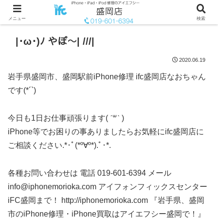
メニュー
検索
|･ω･)ﾉ やぽ～| ///|
2020.06.19
岩手県盛岡市、盛岡駅前iPhone修理 ifc盛岡店なおちゃん
です(*´`)
今日も1日お仕事頑張ります( ˊ꒳ˋ )
iPhone等でお困りの事ありましたらお気軽にifc盛岡店に
ご相談ください.*･ﾟ(*º∀º*).ﾟ･*.
各種お問い合わせは 電話 019-601-6394 メール
info@iphonemorioka.com アイフォンフィックスセンター
iFC盛岡まで！ http://iphonemorioka.com 『岩手県、盛岡
市のiPhone修理・iPhone買取はアイエフシー盛岡で！』