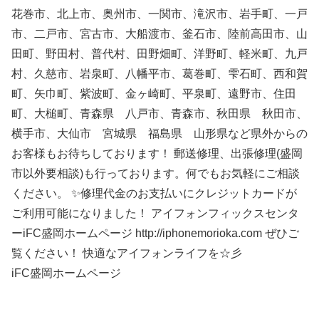
花巻市、北上市、奥州市、一関市、滝沢市、岩手町、一戸
市、二戸市、宮古市、大船渡市、釜石市、陸前高田市、山
田町、野田村、普代村、田野畑町、洋野町、軽米町、九戸
村、久慈市、岩泉町、八幡平市、葛巻町、雫石町、西和賀
町、矢巾町、紫波町、金ヶ崎町、平泉町、遠野市、住田
町、大槌町、青森県 八戸市、青森市、秋田県 秋田市、
横手市、大仙市 宮城県 福島県 山形県など県外からの
お客様もお待ちしております！ 郵送修理、出張修理(盛岡
市以外要相談)も行っております。何でもお気軽にご相談
ください。 ✨修理代金のお支払いにクレジットカードが
ご利用可能になりました！ アイフォンフィックスセンタ
ーiFC盛岡ホームページ http://iphonemorioka.com ぜひご
覧ください！ 快適なアイフォンライフを☆彡
iFC盛岡ホームページ